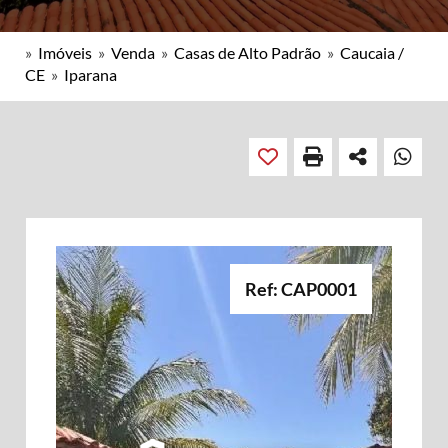
»
Imóveis
»
Venda
»
Casas de Alto Padrão
»
Caucaia /
CE
»
Iparana
Ref: CAP0001