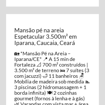
Mansão pé na areia
Espetacular 3.500m² em
Iparana, Caucaia, Ceará
🏡 *Mansão Pé na Areia –
Iparana/CE* 📍 A 15 min de
Fortaleza 📐 700 m² construídos |
3.500 m² de terreno 🛌 7 suítes (3
com jacuzzi) 🛁 11 banheiros 🪑
Mobília de madeira sob medida 🏊
3 piscinas (2 hidromassagem + 1
borda infinita) 🍽️ 2 cozinhas
gourmet (fornos à lenha e à gás)
🌿 Varandas com vista mar + área