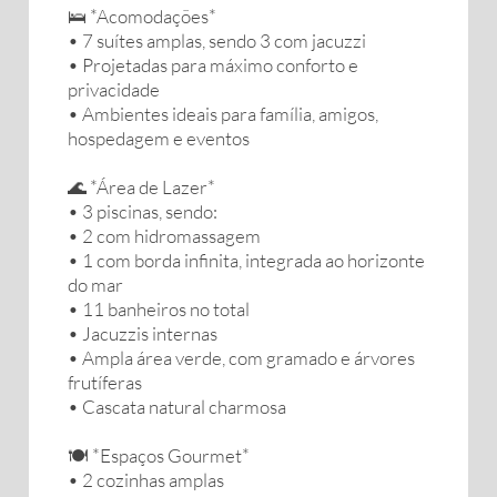
🛌 *Acomodações*
• 7 suítes amplas, sendo 3 com jacuzzi
• Projetadas para máximo conforto e
privacidade
• Ambientes ideais para família, amigos,
hospedagem e eventos
🌊 *Área de Lazer*
• 3 piscinas, sendo:
• 2 com hidromassagem
• 1 com borda infinita, integrada ao horizonte
do mar
• 11 banheiros no total
• Jacuzzis internas
• Ampla área verde, com gramado e árvores
frutíferas
• Cascata natural charmosa
🍽️ *Espaços Gourmet*
• 2 cozinhas amplas