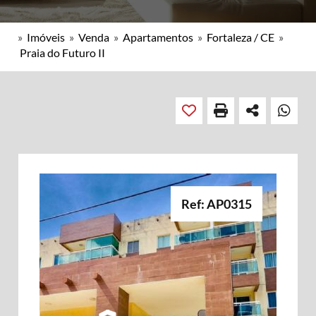
»
Imóveis
»
Venda
»
Apartamentos
»
Fortaleza / CE
»
Praia do Futuro II
Ref: AP0315