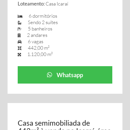
Loteamento:
Casa Icaraí
6 dormitórios
Sendo 2 suítes
5 banheiros
2 andares
6 vagas
442,00 m²
1.120,00 m²
Whatsapp
Casa semimobiliada de