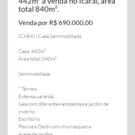
442m² à venda no Icaraí, área
total 840m².
Venda por R$ 690.000,00
ICARAÍ | Casa Semimobiliada
Casa: 442m²
Área total: 840m²
Semimobiliada
* Térreo:
Extensa varanda
Sala com diferentes ambientes e jardim de
inverno
Escritório
Piscina e Deck com churrasqueira
Áreas de jardins