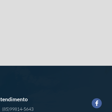
tendimento
(85)99814-5643